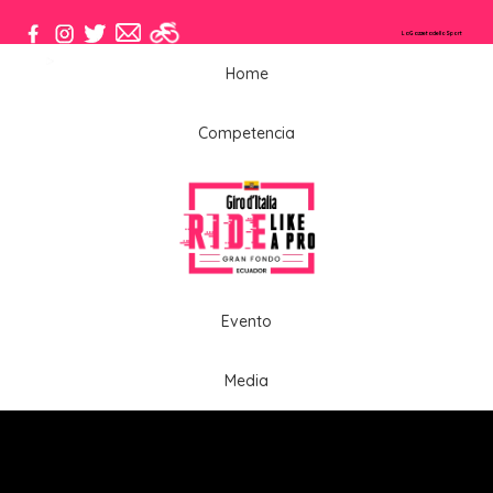
LaGazzetadelloSport
El Maillot
#GirodItaliaRideLikeaProEcuador
Home
Competencia
Evento
Media